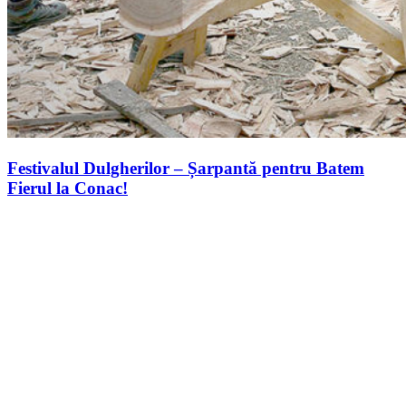
Festivalul Dulgherilor – Șarpantă pentru Batem
Fierul la Conac!