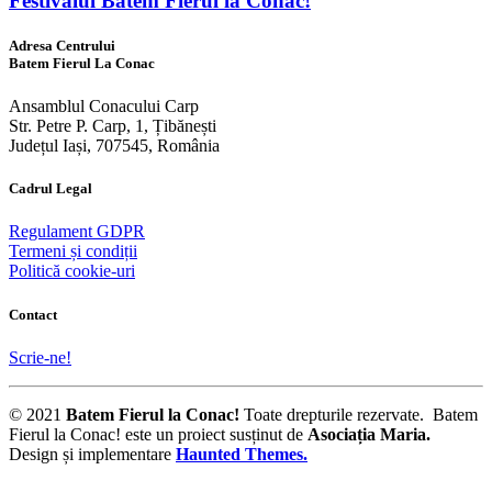
Festivalul Batem Fierul la Conac!
Adresa Centrului
Batem Fierul La Conac
Ansamblul Conacului Carp
Str. Petre P. Carp, 1, Țibănești
Județul Iași, 707545, România
Cadrul Legal
Regulament GDPR
Termeni și condiții
Politică cookie-uri
Contact
Scrie-ne!
© 2021
Batem Fierul la Conac!
Toate drepturile rezervate. Batem
Fierul la Conac! este un proiect susținut de
Asociația Maria
.
Design și implementare
Haunted Themes.