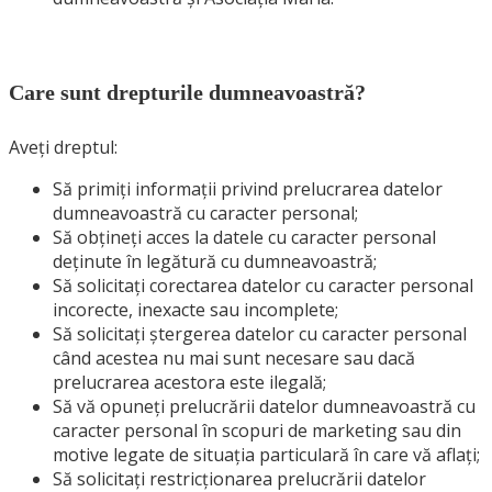
Care sunt drepturile dumneavoastră?
Aveți dreptul:
S
ă primiți informații privind prelucrarea datelor
d
umneavoastră
cu caracter personal;
S
ă obțineți acces la datele cu caracter personal
deținute în legătură cu d
umneavoastră
;
S
ă solicitați corectarea datelor cu caracter personal
incorecte, inexacte sau incomplete;
S
ă solicitați ștergerea datelor cu caracter personal
când acestea nu mai sunt necesare sau dacă
prelucrarea acestora este ilegală;
S
ă vă opuneți prelucrării datelor d
umneavoastră
cu
caracter personal în scopuri de marketing sau din
motive legate de situația particulară în care vă aflați;
S
ă solicitați restricționarea prelucrării datelor