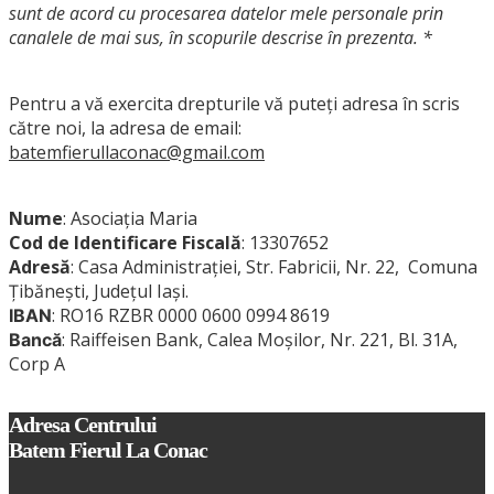
sunt de acord cu procesarea datelor mele personale prin
canalele de mai sus, în scopurile descrise în prezenta. *
Pentru a vă exercita drepturile vă puteți adresa în scris
către noi, la adresa de email:
batemfierullaconac@gmail.com
Nume
: Asociația
Maria
Cod de Identificare Fiscală
: 13307652
Adresă
: Casa Administrației, Str. Fabricii, Nr. 22, Comuna
Țibănești, Județul Iași.
: RO16 RZBR 0000 0600 0994 8619
IBAN
: Raiffeisen Bank, Calea Moșilor, Nr. 221, Bl. 31A,
Bancă
Corp A
Adresa Centrului
Batem Fierul La Conac