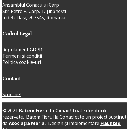
Ansamblul Conacului Carp
Str. Petre P. Carp, 1, Țibănești
Județul Iași, 707545, România
Cadrul Legal
Regulament GDPR
Termeni și condiții
Politică cookie-uri
Contact
Scrie-ne!
© 2021
Batem Fierul la Conac!
Toate drepturile
rezervate. Batem Fierul la Conac! este un proiect susținut
de
Asociația Maria
.
Design și implementare
Haunted