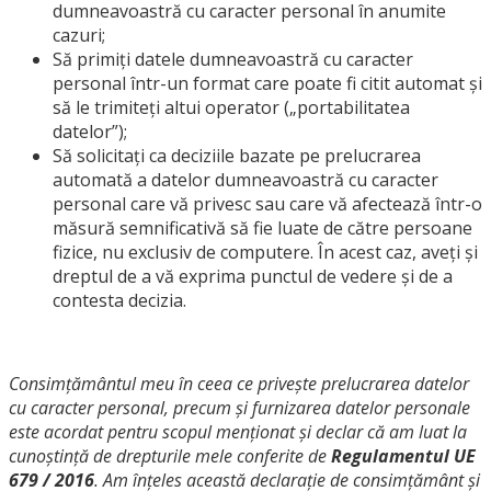
dumneavoastră
cu caracter personal în anumite
cazuri;
S
ă primiți datele d
umneavoastră
cu caracter
personal într-un format care poate fi citit automat și
să le trimiteți altui operator („portabilitatea
datelor”);
S
ă solicitați ca deciziile bazate pe prelucrarea
automată a datelor d
umneavoastră
cu caracter
personal care vă privesc sau care vă afectează într-o
măsură semnificativă să fie luate de către persoane
fizice, nu exclusiv de computere. În acest caz, aveți și
dreptul de a vă exprima punctul de vedere și de a
contesta decizia.
Consimțământul meu în ceea ce privește prelucrarea datelor
cu caracter personal, precum și furnizarea datelor personale
este acordat pentru scopul menționat și declar că am luat la
cunoștință de drepturile mele conferite de
Regulamentul UE
679 / 2016
. Am înțeles această declarație de consimțământ și