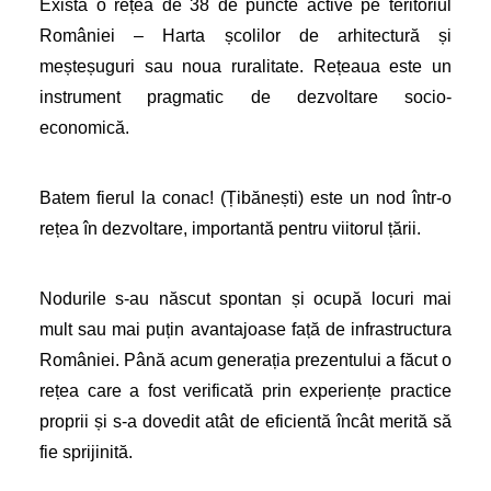
Există o rețea de 38 de puncte active pe teritoriul
României – Harta școlilor de arhitectură și
meșteșuguri sau noua ruralitate. Rețeaua este un
instrument pragmatic de dezvoltare socio-
economică.
Batem fierul la conac! (Țibănești) este un nod într-o
rețea în dezvoltare, importantă pentru viitorul țării.
Nodurile s-au născut spontan și ocupă locuri mai
mult sau mai puțin avantajoase față de infrastructura
României. Până acum generația prezentului a făcut o
rețea care a fost verificată prin experiențe practice
proprii și s-a dovedit atât de eficientă încât merită să
fie sprijinită.