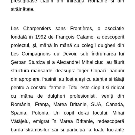
prestigioase clădiri din întreaga Românie și din
străinătate.
Les Charpentiers sans Frontières, o asociație
fondată în 1992 de François Calame, a descoperit
proiectul, și, mână în mână cu colegii dulgheri din
Les Compagnons du Devoir, sub îndrumarea lui
Șerban Sturdza și a Alexandrei Mihailciuc, au făurit
structura mansardei deasupra forjei. Copacii pădurii
din apropiere, frasinii, au fost aleși cu atenție și tăiați
pentru a construi fermele. Totul este cioplit și ridicat
cu mâna de dulgheri profesioniști, veniți din
România, Franța, Marea Britanie, SUA, Canada,
Spania, Polonia. Un copil de-ai locului, Mihai
Vătăjelu, emigrat în Marea Britanie, redescoperă
barda strămoșilor săi și participă la toate lucrările