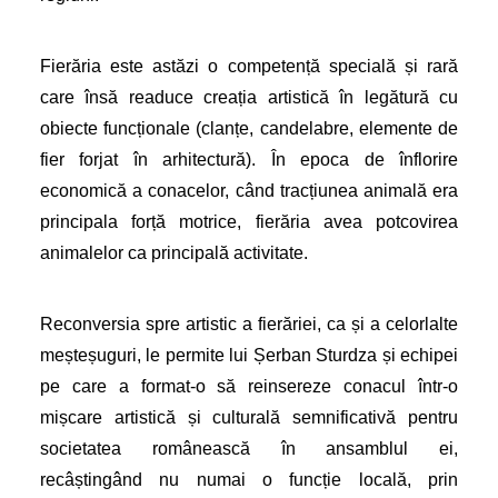
Fierăria este astăzi o competență specială și rară
care însă readuce creația artistică în legătură cu
obiecte funcționale (clanțe, candelabre, elemente de
fier forjat în arhitectură). În epoca de înflorire
economică a conacelor, când tracțiunea animală era
principala forță motrice, fierăria avea potcovirea
animalelor ca principală activitate.
Reconversia spre artistic a fierăriei, ca și a celorlalte
meșteșuguri, le permite lui Șerban Sturdza și echipei
pe care a format-o să reinsereze conacul într-o
mișcare artistică și culturală semnificativă pentru
societatea românească în ansamblul ei,
recâștingând nu numai o funcție locală, prin