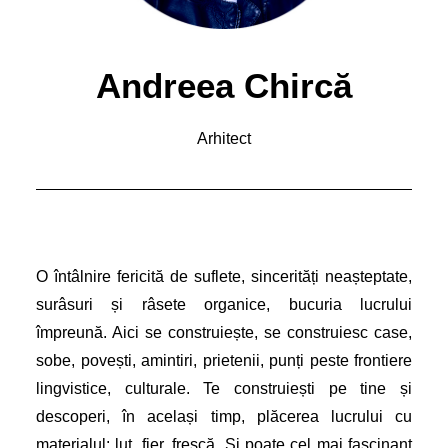
Andreea Chircă
Arhitect
O întâlnire fericită de suflete, sincerități neașteptate,
surâsuri și râsete organice, bucuria lucrului
împreună. Aici se construiește, se construiesc case,
sobe, povești, amintiri, prietenii, punți peste frontiere
lingvistice, culturale. Te construiești pe tine și
descoperi, în același timp, plăcerea lucrului cu
materialul: lut, fier, frescă. Și poate cel mai fascinant