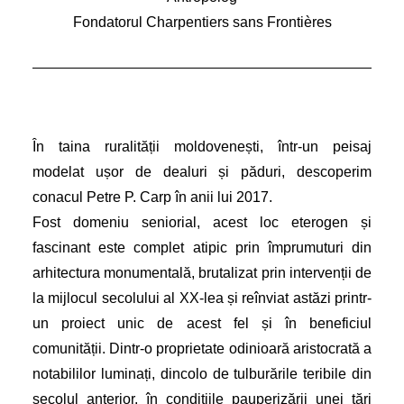
Fondatorul Charpentiers sans Frontières
În taina ruralității moldovenești, într-un peisaj
modelat ușor de dealuri și păduri, descoperim
conacul Petre P. Carp în anii lui 2017.
Fost domeniu seniorial, acest loc eterogen și
fascinant este complet atipic prin împrumuturi din
arhitectura monumentală, brutalizat prin intervenții de
la mijlocul secolului al XX-lea și reînviat astăzi printr-
un proiect unic de acest fel și în beneficiul
comunității. Dintr-o proprietate odinioară aristocrată a
notabililor luminați, dincolo de tulburările teribile din
secolul anterior, în condițiile pauperizării unei țări