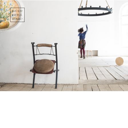
MĂRTURII
Gândurile oamenilor
care ne-au cunoscut.
DONEAZĂ!