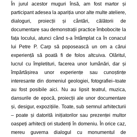
În jurul acestor muguri însă, am fost martor și
participant adesea la apariția unor alte multe ateliere,
dialoguri, proiecții și cântări, călătorii de
documentare sau demonstrații practice îmbobocite la
fața locului, atunci când s-a întâmplat ca în conacul
lui Petre P. Carp să poposească un om a cărui
experiență să poată fi de folos altcuiva. Olăritul,
lucrul cu împletituri, facerea unor lumânări, dar și
împărtășirea unor experiențe sau cunoștințe
interesante din domeniul geologiei, fotografiei–toate
au fost posibile aici. Nu au lipsit teatrul, muzica,
dansurile de epocă, proiecții ale unor documentare
și, desigur, expozițiile. Toate, sub semnul arhitecturii
– poate și datorită inițiatorilor sau prezenței multor
oaspeți arhitecți ori studenți în domeniu. În orice caz,
mereu guverna dialogul cu monumentul de