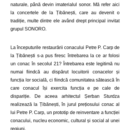
naturale, până devin imaterialul sonor. Mă refer aici
la concertele de la Țibănești, care au devenit o
tradiție, multe dintre ele având drept principal invitat
grupul SONORO.
La începuturile restaurării conacului Petre P. Carp de
la Țibănești s-a pus firesc întrebarea la ce ar folosi
un conac în secolul 21? Întrebarea este legitimă nu
numai fiindcă au dispărut locuitorii conacelor și
funcția lor socială, ci fiindcă comunitatea sătească în
care conacul își exercita funcția e pe cale de
dispariție. De aceea arhitectul Șerban Sturdza
realizează la Țibănești, în jurul prețiosului conac al
lui Petre P. Carp, un prototip de reinventare a funcției
conacului, nucleu economic, cultural și social al unei
regiuni.