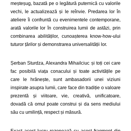
meșteșug, bazată pe o legătură puternică cu valorile
vechi, le actualizează și le reînvie. Predarea lor în
ateliere îi confruntă cu evenimentele contemporane,
arată valorile lor în construirea lumii de astăzi, prin
combinarea abilităților, cunoașterea know-how-ului
tuturor țărilor și demonstrarea universalității lor.
Șerban Sturdza, Alexandra Mihailciuc și toți cei care
fac posibilă viața conacului și toate activitățile pe
care le hrănește, sunt ambasadorii unei viziuni
inspirate asupra lumii, care face din tradiție o valoare
prezentă și viitoare, vie, creativă, unificatoare,
dovadă că omul poate construi și da sens mediului
său cu umilință, respect și măsură.
Exact acest lucru rezonează cu acest fragment din