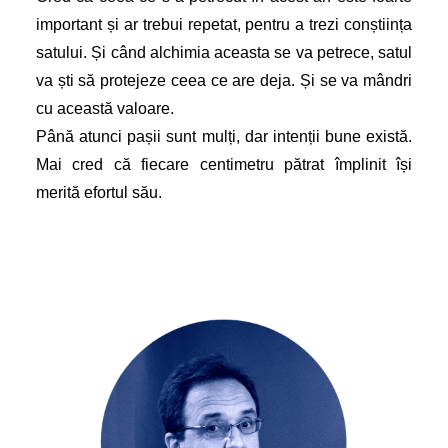
important și ar trebui repetat, pentru a trezi conștiința
satului. Și când alchimia aceasta se va petrece, satul
va ști să protejeze ceea ce are deja. Și se va mândri
cu această valoare.
Până atunci pașii sunt mulți, dar intenții bune există.
Mai cred că fiecare centimetru pătrat împlinit își
merită efortul său.