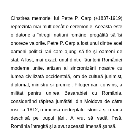
Cinstirea memoriei lui Petre P. Carp (+1837-1919)
reprezintă mai mult decât o ceremonie. Aceasta este
o datorie a întregii națiuni române, pregătită să își
onoreze valorile. Petre P. Carp a fost unul dintre acei
oameni politici rari care ajung să fie și oameni de
stat. A fost, mai exact, unul dintre făuritorii României
moderne unite, artizan al sincronizării noastre cu
lumea civilizată occidentală, om de cultură junimist,
diplomat, ministru și premier. Filogerman convins, a
militat pentru unirea Basarabiei cu România,
considerând răpirea jumătății din Moldova de către
ruși, la 1812, o imensă nedreptate istorică și o rană
deschisă pe trupul țării. A vrut să vadă, însă,
România întregită și a avut această imensă șansă.