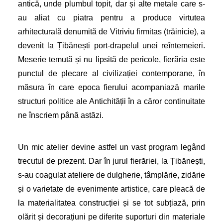
antică, unde plumbul topit, dar și alte metale care s-
au aliat cu piatra pentru a produce virtutea
arhitecturală denumită de Vitriviu firmitas (trăinicie), a
devenit la Țibănești port-drapelul unei reîntemeieri.
Meserie temută și nu lipsită de pericole, fierăria este
punctul de plecare al civilizației contemporane, în
măsura în care epoca fierului acompaniază marile
structuri politice ale Antichității în a căror continuitate
ne înscriem până astăzi.
Un mic atelier devine astfel un vast program legând
trecutul de prezent. Dar în jurul fierăriei, la Țibănești,
s-au coagulat ateliere de dulgherie, tâmplărie, zidărie
și o varietate de evenimente artistice, care pleacă de
la materialitatea construcției și se tot subțiază, prin
olărit și decorațiuni pe diferite suporturi din materiale