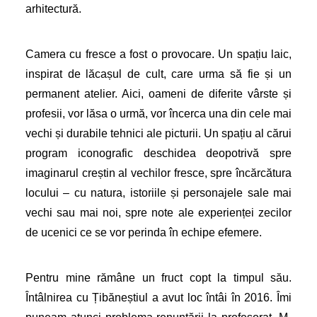
arhitectură.
Camera cu fresce a fost o provocare. Un spațiu laic,
inspirat de lăcașul de cult, care urma să fie și un
permanent atelier. Aici, oameni de diferite vârste și
profesii, vor lăsa o urmă, vor încerca una din cele mai
vechi și durabile tehnici ale picturii. Un spațiu al cărui
program iconografic deschidea deopotrivă spre
imaginarul creștin al vechilor fresce, spre încărcătura
locului – cu natura, istoriile și personajele sale mai
vechi sau mai noi, spre note ale experienței zecilor
de ucenici ce se vor perinda în echipe efemere.
Pentru mine rămâne un fruct copt la timpul său.
Întâlnirea cu Țibăneștiul a avut loc întâi în 2016. Îmi