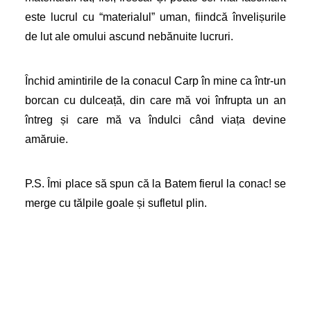
este lucrul cu “materialul” uman, fiindcă învelișurile
de lut ale omului ascund nebănuite lucruri.
Închid amintirile de la conacul Carp în mine ca într-un
borcan cu dulceață, din care mă voi înfrupta un an
întreg și care mă va îndulci când viața devine
amăruie.
P.S. Îmi place să spun că la Batem fierul la conac! se
merge cu tălpile goale și sufletul plin.