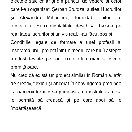
efectele sale chiar și din punctul de vedere al celor
care l-au organizat, Șerban Sturdza, sufletul lucrurilor
și Alexandra Mihailciuc, formidabil pilon al
proiectului. Și o mentalitate deschisă, bazată pe
realitatea lucrurilor și un vis real, l-au făcut posibil.
Condițiile legale de formare a unei profesii și
inserarea unui proiect într-un mediu care nu îl aștepta
au fost testate pe loc, cu eforturi mari și efecte
promițătoare.
Nu cred că există un proiect similar în România, atât
de creativ, flexibil și ancorat în convingerea profundă
că oamenii trebuie să primească cunoștințe care să
le permită să crească și pe care apoi să le
împărtășească.