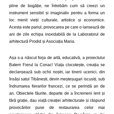
pline de bogăție, ne întrebăm cum să creezi un
instrument sensibil și imaginativ pentru a forma un
loc menit vieții culturale, artistice și economice.
Acesta este pariul, provocarea pe care o lansează de
ani de zile echipa inoxidabilă de la Laboratorul de
arhitectură Prodid și Asociația Maria.
Așa s-a născut forja de artă, educativă, a proiectului
Batem Fierul la Conac! Viața clocotește, creația se
declanșează sub ochii noștri, iar tinerii ucenici, din
însăși satul Tibănești, devin meșteșugari iscusiți, sub
îndrumarea fierarilor francezi, ce se perindă an de
an. Obiectele făurite, departe de a încremeni lent și
fără grație, dau viață creației arhitecturale și răspund
provocărilor puse de restaurarea celor mai