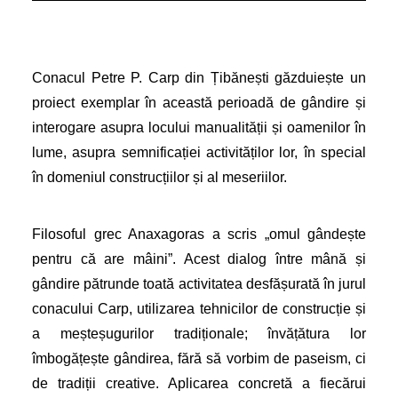
Conacul Petre P. Carp din Țibănești găzduiește un
proiect exemplar în această perioadă de gândire și
interogare asupra locului manualității și oamenilor în
lume, asupra semnificației activităților lor, în special
în domeniul construcțiilor și al meseriilor.
Filosoful grec Anaxagoras a scris „omul gândește
pentru că are mâini”. Acest dialog între mână și
gândire pătrunde toată activitatea desfășurată în jurul
conacului Carp, utilizarea tehnicilor de construcție și
a meșteșugurilor tradiționale; învățătura lor
îmbogățește gândirea, fără să vorbim de paseism, ci
de tradiții creative. Aplicarea concretă a fiecărui