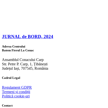
JURNAL de BORD, 2024
Adresa Centrului
Batem Fierul La Conac
Ansamblul Conacului Carp
Str. Petre P. Carp, 1, Țibănești
Județul Iași, 707545, România
Cadrul Legal
Regulament GDPR
Termeni și condiții
Politică cookie-uri
Contact