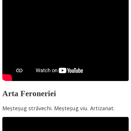
Arta Feroneriei
Meșteșug străvechi. Meșteșug viu. Artizanat.