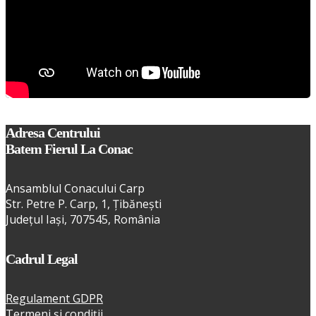
Adresa Centrului
Batem Fierul La Conac
Ansamblul Conacului Carp
Str. Petre P. Carp, 1, Țibănești
Județul Iași, 707545, România
Cadrul Legal
Regulament GDPR
Termeni și condiții