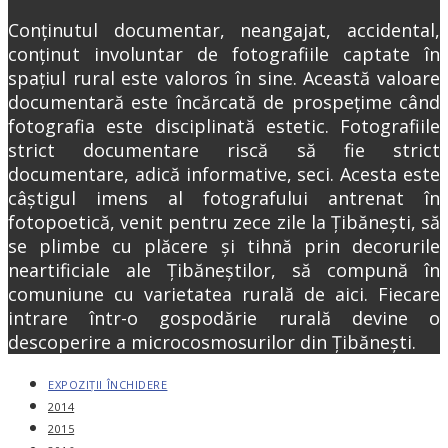
Conținutul documentar, neangajat, accidental,
conținut involuntar de fotografiile captate în
spațiul rural este valoros în sine. Această valoare
documentară este încărcată de prospețime când
fotografia este disciplinată estetic. Fotografiile
strict documentare riscă să fie strict
documentare, adică informative, seci. Acesta este
câștigul imens al fotografului antrenat în
fotopoetică, venit pentru zece zile la Țibănești, să
se plimbe cu plăcere și tihnă prin decorurile
neartificiale ale Țibăneștilor, să compună în
comuniune cu varietatea rurală de aici. Fiecare
intrare într-o gospodărie rurală devine o
descoperire a microcosmosurilor din Țibănești.
EXPOZIȚII ÎNCHIDERE
2014
2015