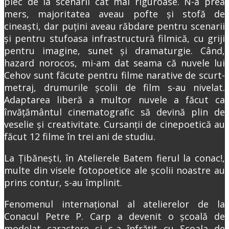
plec de la scenarii cât mai riguroase. N-a prea
mers, majoritatea aveau pofte și stofă de
cineaști, dar puțini aveau răbdare pentru scenarii
și pentru stufoasa infrastructură filmică, cu griji
pentru imagine, sunet și dramaturgie. Când,
hazard norocos, mi-am dat seama că nuvele lui
Cehov sunt făcute pentru filme narative de scurt-
metraj, drumurile școlii de film s-au nivelat.
Adaptarea liberă a multor nuvele a făcut ca
învățământul cinematografic să devină plin de
veselie și creativitate. Cursanții de cinepoetică au
făcut 12 filme în trei ani de studiu.
La Țibănești, în Atelierele Batem fierul la conac!,
multe din visele fotopoetice ale școlii noastre au
prins contur, s-au împlinit.
Fenomenul internațional al atelierelor de la
Conacul Petre P. Carp a devenit o școală de
modelat caractere și s-a înfrățit cu Școala de