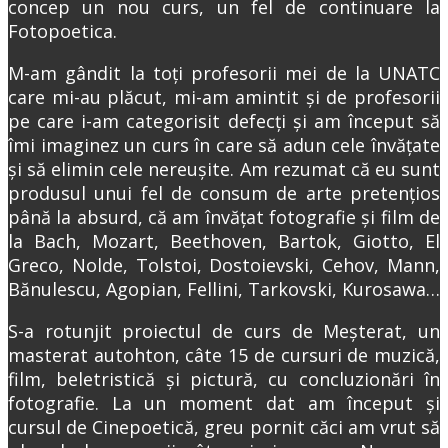
concep un nou curs, un fel de continuare la
Fotopoetica.
M-am gândit la toți profesorii mei de la UNATC
care mi-au plăcut, mi-am amintit și de profesorii
pe care i-am categorisit defecți și am început să
îmi imaginez un curs în care să adun cele învățate
și să elimin cele nereușite. Am rezumat că eu sunt
produsul unui fel de consum de arte pretențios
până la absurd, că am învățat fotografie și film de
la Bach, Mozart, Beethoven, Bartok, Giotto, El
Greco, Nolde, Tolstoi, Dostoievski, Cehov, Mann,
Bănulescu, Agopian, Fellini, Tarkovski, Kurosawa…
S-a rotunjit proiectul de curs de Meșterat, un
masterat autohton, câte 15 de cursuri de muzică,
film, beletristică și pictură, cu concluzionări în
fotografie. La un moment dat am început și
cursul de Cinepoetică, greu pornit căci am vrut să