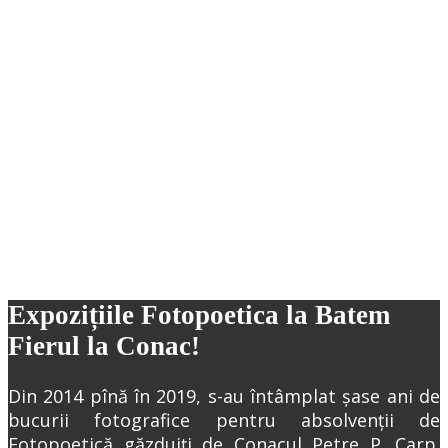
Expoziție Deschidere 2015
Expozițiile Fotopoetica la Batem
Fierul la Conac!
Din 2014 pînă în 2019, s-au întâmplat șase ani de
bucurii fotografice pentru absolvenții de
Fotopoetică găzduiți de Conacul Petre P. Carp.