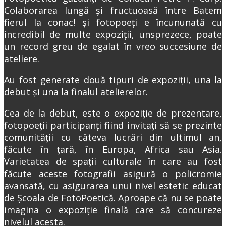
Colaborarea lungă și fructuoasă între Batem
fierul la conac! și fotopoeți e încununată cu
incredibil de multe expoziții, unsprezece, poate
un record greu de egalat în vreo succesiune de
ateliere.
Au fost generate două tipuri de expoziții, una la
debut și una la finalul atelierelor.
Cea de la debut, este o expoziție de prezentare,
fotopoeții participanți fiind invitați să se prezinte
comunității cu câteva lucrări din ultimul an,
făcute în țară, în Europa, Africa sau Asia.
Varietatea de spații culturale în care au fost
făcute aceste fotografii asigură o policromie
avansată, cu asigurarea unui nivel estetic educat
de Școala de FotoPoetică. Aproape că nu se poate
imagina o expoziție finală care să concureze
nivelul acesta.