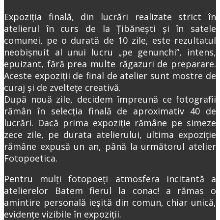
Expoziția finală, din lucrări realizate strict în
atelierul în curs de la Țibănești și în satele
comunei, pe o durată de 10 zile, este rezultatul
neobișnuit al unui lucru „pe genunchi”, intens,
epuizant, fără prea multe răgazuri de preparare.
Aceste expoziții de final de atelier sunt mostre de
curaj și de zveltețe creativă.
După nouă zile, decidem împreună ce fotografii
rămân în selecția finală de aproximativ 40 de
lucrări. Dacă prima expoziție rămâne pe simeze
zece zile, pe durata atelierului, ultima expoziție
rămâne expusă un an, până la următorul atelier
Fotopoetica.
Pentru mulți fotopoeți atmosfera incitantă a
atelierelor Batem fierul la conac! a rămas o
amintire personală ieșită din comun, chiar unică,
evidențe vizibile în expoziții.