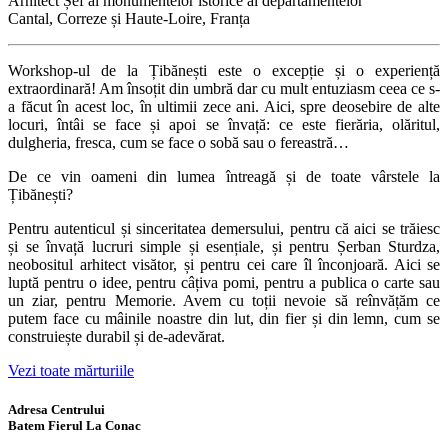
Arhitect Șef al monumentelor istorice al departamentelor
Cantal, Correze și Haute-Loire, Franța
Workshop-ul de la Țibănești este o excepție și o experiență
extraordinară! Am însoțit din umbră dar cu mult entuziasm ceea ce s-
a făcut în acest loc, în ultimii zece ani. Aici, spre deosebire de alte
locuri, întâi se face și apoi se învață: ce este fierăria, olăritul,
dulgheria, fresca, cum se face o sobă sau o fereastră…
De ce vin oameni din lumea întreagă și de toate vârstele la
Țibănești?
Pentru autenticul și sinceritatea demersului, pentru că aici se trăiesc
și se învață lucruri simple și esențiale, și pentru Șerban Sturdza,
neobositul arhitect visător, și pentru cei care îl înconjoară. Aici se
luptă pentru o idee, pentru câțiva pomi, pentru a publica o carte sau
un ziar, pentru Memorie. Avem cu toții nevoie să reînvățăm ce
putem face cu mâinile noastre din lut, din fier și din lemn, cum se
construiește durabil și de-adevărat.
Vezi toate mărturiile
Adresa Centrului
Batem Fierul La Conac