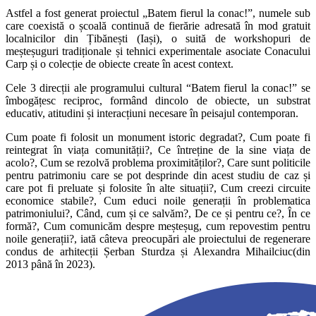
Astfel a fost generat proiectul „Batem fierul la conac!”, numele sub
care coexistă o școală continuă de fierărie adresată în mod gratuit
localnicilor din Țibănești (Iași), o suită de workshopuri de
meșteșuguri tradiționale și tehnici experimentale asociate Conacului
Carp și o colecție de obiecte create în acest context.
Cele 3 direcții ale programului cultural “Batem fierul la conac!” se
îmbogățesc reciproc, formând dincolo de obiecte, un substrat
educativ, atitudini și interacțiuni necesare în peisajul contemporan.
Cum poate fi folosit un monument istoric degradat?, Cum poate fi
reintegrat în viața comunității?, Ce întreține de la sine viața de
acolo?, Cum se rezolvă problema proximităților?, Care sunt politicile
pentru patrimoniu care se pot desprinde din acest studiu de caz și
care pot fi preluate și folosite în alte situații?, Cum creezi circuite
economice stabile?, Cum educi noile generații în problematica
patrimoniului?, Când, cum și ce salvăm?, De ce și pentru ce?, În ce
formă?, Cum comunicăm despre meșteșug, cum repovestim pentru
noile generații?, iată câteva preocupări ale proiectului de regenerare
condus de arhitecții Șerban Sturdza și Alexandra Mihailciuc(din
2013 până în 2023).