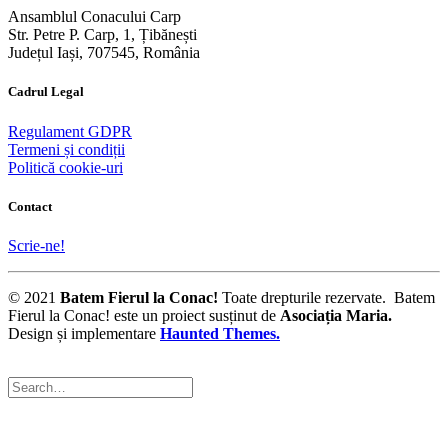
Ansamblul Conacului Carp
Str. Petre P. Carp, 1, Țibănești
Județul Iași, 707545, România
Cadrul Legal
Regulament GDPR
Termeni și condiții
Politică cookie-uri
Contact
Scrie-ne!
© 2021
Batem Fierul la Conac!
Toate drepturile rezervate. Batem
Fierul la Conac! este un proiect susținut de
Asociația Maria
.
Design și implementare
Haunted Themes.