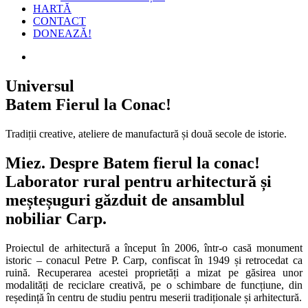
HARTĂ
CONTACT
DONEAZĂ!
Universul
Batem Fierul la Conac!
Tradiții creative, ateliere de manufactură și două secole de istorie.
Miez. Despre Batem fierul la conac!
Laborator rural pentru arhitectură și
meșteșuguri găzduit de ansamblul
nobiliar Carp.
Proiectul de arhitectură a început în 2006, într-o casă monument
istoric – conacul Petre P. Carp, confiscat în 1949 și retrocedat ca
ruină. Recuperarea acestei proprietăți a mizat pe găsirea unor
modalități de reciclare creativă, pe o schimbare de funcțiune, din
reședință în centru de studiu pentru meserii tradiționale și arhitectură.