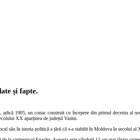
ate și fapte.
, adică 1905, un conac construit cu începere din primul deceniu al sec
secolului XX aparținea de județul Vaslui.
l său în istoria politică a țării că s-a stabilit în Moldova în secolul al 
e la vistiernicul Enache. Aceasta este vândută 12 ani mai târziu visti