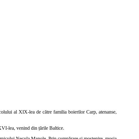
olului al XIX-lea de către familia boierilor Carp, atenanse,
XVI-lea, venind din țările Baltice.
ernicului Necula Manole. Prin cumpărare și moștenire, moșia