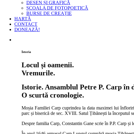
DESEN ȘI GRAFICĂ
ȘCOALA DE FOTOPOETICĂ
BURSE DE CREAȚIE
HARTĂ
CONTACT
DONEAZĂ!
Istoria
Locul și oamenii.
Vremurile.
Istorie. Ansamblul Petre P. Carp în d
O scurtă cronologie.
Moșia Familiei Carp cuprindea la data maximei lui înfloriri
parc și biserică de sec. XVIII. Satul Țibănești la începutul 
Despre familia Carp, Constantin Gane scrie în P.P. Carp și locu
În anul 1646 armașul Carp Lungul cumpără moșia Țibănești d