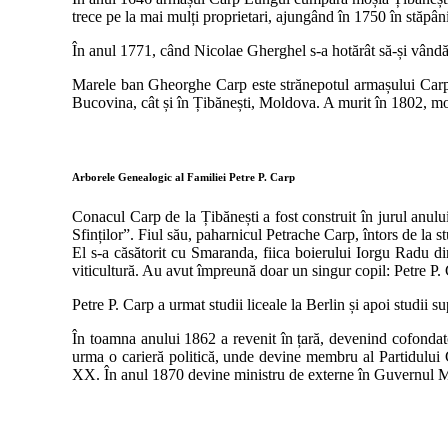
trece pe la mai mulți proprietari, ajungând în 1750 în stăpâ
În anul 1771, când Nicolae Gherghel s-a hotărât să-și vândă
Marele ban Gheorghe Carp este strănepotul armașului Carp L
Bucovina, cât și în Țibănești, Moldova. A murit în 1802, moși
Arborele Genealogic al Familiei Petre P. Carp
Conacul Carp de la Țibănești a fost construit în jurul anulu
Sfinților”. Fiul său, paharnicul Petrache Carp, întors de la 
El s-a căsătorit cu Smaranda, fiica boierului Iorgu Radu di
viticultură. Au avut împreună doar un singur copil: Petre P. 
Petre P. Carp a urmat studii liceale la Berlin și apoi studii s
În toamna anului 1862 a revenit în țară, devenind cofondator
urma o carieră politică, unde devine membru al Partidului Co
XX. În anul 1870 devine ministru de externe în Guvernul M