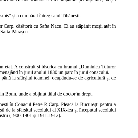
mis” și a cumpărat întreg satul Țibănești.
Carp, căsătorit cu Safta Nacu. Ei au stăpânit moșii atât în
 Safta Pătrașcu.
 un etaj. A construit și biserica cu hramul „Duminica Tuturor
 amenajând în jurul anului 1830 un parc în jurul conacului.
 până la sfârșitul toamnei, ocupându-se de agricultură și de
din Bonn, unde a obținut titlul de doctor în drept.
ănești în Conacul Petre P. Carp. Pleacă la București pentru a
i de la sfârșitul secolului al XIX-lea și începutul secolului
istru (1900-1901 și 1911-1912).