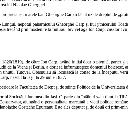
nirea lui Nicolae Gherghel.
 proprietatea, marele ban Gheorghe Carp a făcut uz de dreptul de „protis
ungul, nepotul paharnicului Gheorghe Carp și fiul jitnicerului Toader 
a trecând prin moștenire la fiul său, biv vel aga Ion Carp, căsătorit cu
i 1820(1819), de către Ion Carp, având inițial doar o pivniță, parter și
studii de la Viena și Berlin, a dorit să înfrumusețeze domeniul boieresc,
n ținutul Tutovei. Obișnuiau să locuiască la conac de la începutul verii
Carp, născut la Iași, la 29 iunie 1837.
uperioare la Facultatea de Drept și de științe Politice de la Universitatea 
 al Societății Junimea din Iași. O parte din întâlniri s-au ținut la Țib
nservator, ajungând o personalitate marcantă a vieții politice româneșt
anolache Costache Epureanu.Este ales deputat și de două ori prim-min