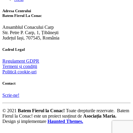
Adresa Centrului
Batem Fierul La Conac
Ansamblul Conacului Carp
Str. Petre P. Carp, 1, Țibănești
Județul Iași, 707545, România
Cadrul Legal
Regulament GDPR
Termeni și condiții
Politică cookie-uri
Contact
Scrie-ne!
© 2021
Batem Fierul la Conac!
Toate drepturile rezervate. Batem
Fierul la Conac! este un proiect susținut de
Asociația Maria
.
Design și implementare
Haunted Themes.