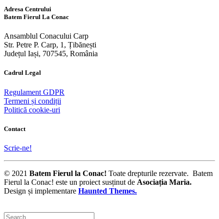
Adresa Centrului
Batem Fierul La Conac
Ansamblul Conacului Carp
Str. Petre P. Carp, 1, Țibănești
Județul Iași, 707545, România
Cadrul Legal
Regulament GDPR
Termeni și condiții
Politică cookie-uri
Contact
Scrie-ne!
© 2021
Batem Fierul la Conac!
Toate drepturile rezervate. Batem
Fierul la Conac! este un proiect susținut de
Asociația Maria
.
Design și implementare
Haunted Themes.