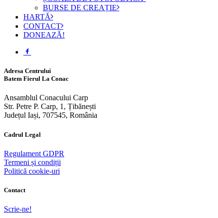
BURSE DE CREAȚIE
HARTĂ
CONTACT
DONEAZĂ!
Adresa Centrului
Batem Fierul La Conac
Ansamblul Conacului Carp
Str. Petre P. Carp, 1, Țibănești
Județul Iași, 707545, România
Cadrul Legal
Regulament GDPR
Termeni și condiții
Politică cookie-uri
Contact
Scrie-ne!