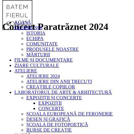
ACASĂ
Concert Paratrăznet 2024
DESPRE NOI
ISTORIA
ECHIPA
COMUNITATE
PRODUSELE NOASTRE
MĂRTURII
FILME ȘI DOCUMENTARE
ZIARE CULTURALE
ATELIERE
ATELIERE 2024
ATELIERE DIN ANII TRECUȚI
CREAȚIILE COPIILOR
LABORATORUL DE ARTE & ARHITECTURĂ
EXPOZIȚII ȘI CONCERTE
EXPOZIȚII
CONCERTE
ȘCOALA EUROPEANĂ DE FERONERIE
DESEN ȘI GRAFICĂ
ȘCOALA DE FOTOPOETICĂ
BURSE DE CREAȚIE