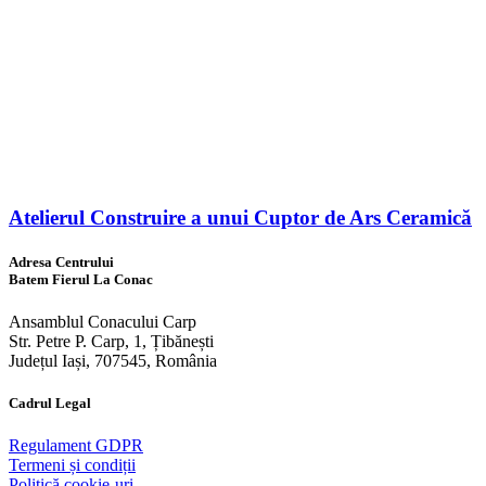
Atelierul Construire a unui Cuptor de Ars Ceramică
Adresa Centrului
Batem Fierul La Conac
Ansamblul Conacului Carp
Str. Petre P. Carp, 1, Țibănești
Județul Iași, 707545, România
Cadrul Legal
Regulament GDPR
Termeni și condiții
Politică cookie-uri