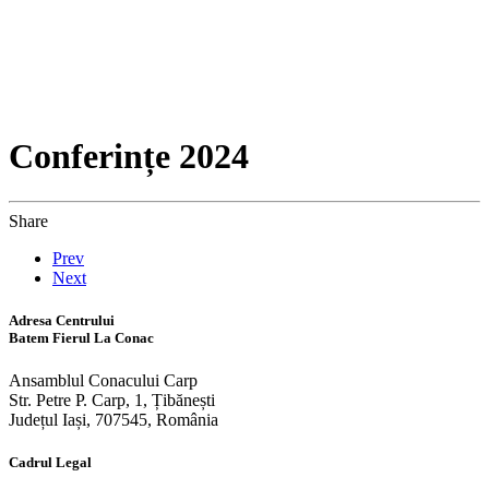
Conferințe 2024
Share
Prev
Next
Adresa Centrului
Batem Fierul La Conac
Ansamblul Conacului Carp
Str. Petre P. Carp, 1, Țibănești
Județul Iași, 707545, România
Cadrul Legal