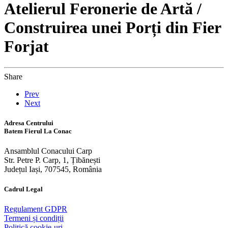
Atelierul Feronerie de Artă /
Construirea unei Porți din Fier
Forjat
Share
Prev
Next
Adresa Centrului
Batem Fierul La Conac
Ansamblul Conacului Carp
Str. Petre P. Carp, 1, Țibănești
Județul Iași, 707545, România
Cadrul Legal
Regulament GDPR
Termeni și condiții
Politică cookie-uri