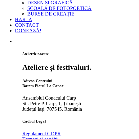
DESEN ȘI GRAFICĂ
ȘCOALA DE FOTOPOETICĂ
BURSE DE CREAȚIE
HARTĂ
CONTACT
DONEAZĂ!
Atelierele noastre
Ateliere și festivaluri.
Adresa Centrului
Batem Fierul La Conac
Ansamblul Conacului Carp
Str. Petre P. Carp, 1, Țibănești
Județul Iași, 707545, România
Cadrul Legal
Regulament GDPR